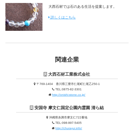
大西石材では石のある生活を提案します。
詳しくはこちら
関連企業
大西石材工業株式会社
〒769-1404 香川県三豊市仁尾町仁尾乙250-1
TEL:0875-82-3301
http://onishi-stone.co.jp/
安国寺 摩文仁国定公園内霊園 清ら結
沖縄県糸満市摩文仁722番地
TEL:098-997-5405
http://churayui.info/