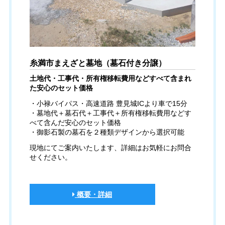
糸満市まえざと墓地（墓石付き分譲）
土地代・工事代・所有権移転費用などすべて含まれ
た安心のセット価格
・小禄バイパス・高速道路 豊見城ICより車で15分
・墓地代＋墓石代＋工事代＋所有権移転費用などす
べて含んだ安心のセット価格
・御影石製の墓石を２種類デザインから選択可能
現地にてご案内いたします、詳細はお気軽にお問合
せください。
概要・詳細