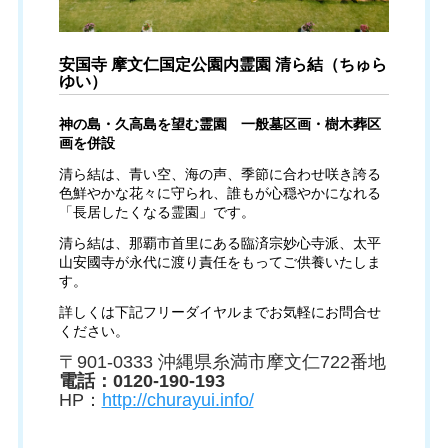
安国寺 摩文仁国定公園内霊園 清ら結（ちゅら
ゆい）
神の島・久高島を望む霊園 一般墓区画・樹木葬区
画を併設
清ら結は、青い空、海の声、季節に合わせ咲き誇る
色鮮やかな花々に守られ、誰もが心穏やかになれる
「長居したくなる霊園」です。
清ら結は、那覇市首里にある臨済宗妙心寺派、太平
山安國寺が永代に渡り責任をもってご供養いたしま
す。
詳しくは下記フリーダイヤルまでお気軽にお問合せ
ください。
〒901-0333 沖縄県糸満市摩文仁722番地
電話：0120-190-193
HP：
http://churayui.info/