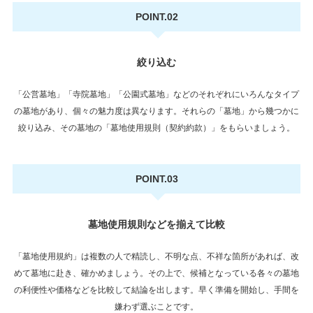
POINT.02
絞り込む
「公営墓地」「寺院墓地」「公園式墓地」などのそれぞれにいろんなタイプ
の墓地があり、個々の魅力度は異なります。それらの「墓地」から幾つかに
絞り込み、その墓地の「墓地使用規則（契約約款）」をもらいましょう。
POINT.03
墓地使用規則などを揃えて比較
「墓地使用規約」は複数の人で精読し、不明な点、不祥な箇所があれば、改
めて墓地に赴き、確かめましょう。その上で、候補となっている各々の墓地
の利便性や価格などを比較して結論を出します。早く準備を開始し、手間を
嫌わず選ぶことです。