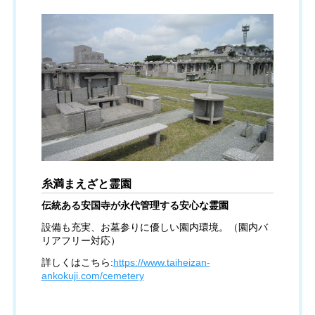
糸満まえざと霊園
伝統ある安国寺が永代管理する安心な霊園
設備も充実、お墓参りに優しい園内環境。（園内バ
リアフリー対応）
詳しくはこちら:
https://www.taiheizan-
ankokuji.com/cemetery