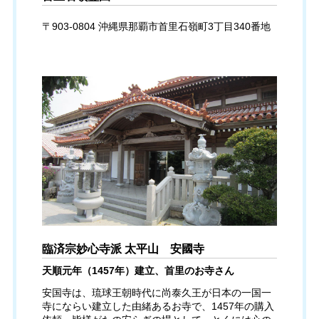
〒903-0804 沖縄県那覇市首里石嶺町3丁目340番地
臨済宗妙心寺派 太平山 安國寺
天順元年（1457年）建立、首里のお寺さん
安国寺は、琉球王朝時代に尚泰久王が日本の一国一
寺にならい建立した由緒あるお寺で、1457年の購入