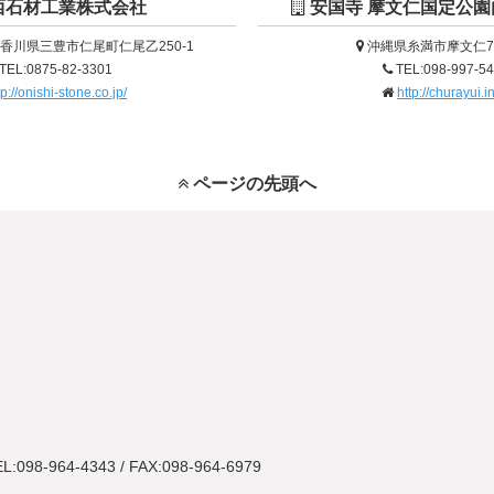
西石材工業株式会社
安国寺 摩文仁国定公園
4 香川県三豊市仁尾町仁尾乙250-1
沖縄県糸満市摩文仁7
TEL:0875-82-3301
TEL:098-997-5
tp://onishi-stone.co.jp/
http://churayui.in
ページの先頭へ
L:098-964-4343 / FAX:098-964-6979