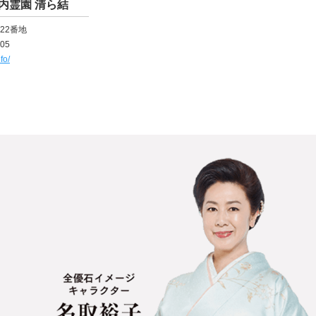
内霊園 清ら結
22番地
405
fo/