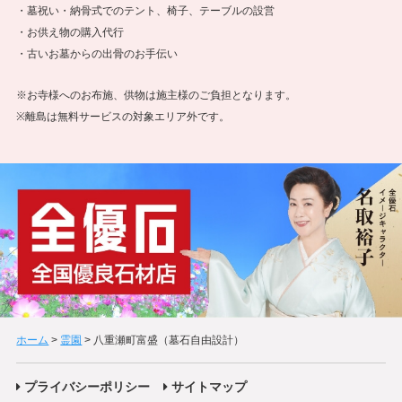
・墓祝い・納骨式でのテント、椅子、テーブルの設営
・お供え物の購入代行
・古いお墓からの出骨のお手伝い
※お寺様へのお布施、供物は施主様のご負担となります。
※離島は無料サービスの対象エリア外です。
ホーム
>
霊園
>
八重瀬町富盛（墓石自由設計）
プライバシーポリシー
サイトマップ