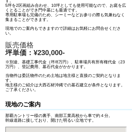
す。
5坪を2区画組み合わせ、10坪としても使用可能なので、お庭を広
くとることができ門中墓にも最適です。
専用駐車場も完備のため、シーミーなどお参りの際も気兼ねなく
集まることができます。
現地でのご案内もできますので詳細はお気軽にお問合せくださ
い。
販売価格
坪単価：¥230,000-
※別途、基礎工事代金（坪/8万円）、駐車場共有所有権代金（23
万円）、登記費用、墓石代金がかかります。
当物件は委託物件のため土地は地主様と直接のご契約となりま
す。
地主様のご紹介は大西石材沖縄での墓石建立が条件となります。
ご了承ください。
現地のご案内
那覇カントリー様の裏手、南部工業高校から車で約４分。
幹線道路に接しており、開けた明るい立地です。