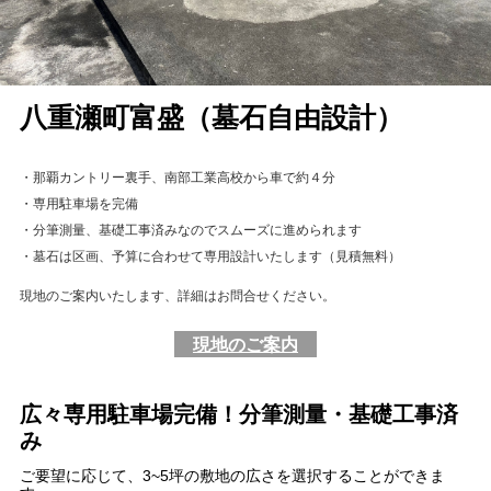
八重瀬町富盛（墓石自由設計）
・那覇カントリー裏手、南部工業高校から車で約４分
・専用駐車場を完備
・分筆測量、基礎工事済みなのでスムーズに進められます
・墓石は区画、予算に合わせて専用設計いたします（見積無料）
現地のご案内いたします、詳細はお問合せください。
現地のご案内
広々専用駐車場完備！分筆測量・基礎工事済
み
ご要望に応じて、3~5坪の敷地の広さを選択することができま