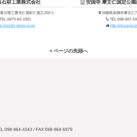
西石材工業株式会社
安国寺 摩文仁国定公園
4 香川県三豊市仁尾町仁尾乙250-1
沖縄県糸満市摩文仁7
TEL:0875-82-3301
TEL:098-997-5
tp://onishi-stone.co.jp/
http://churayui.in
ページの先頭へ
L:098-964-4343 / FAX:098-964-6979