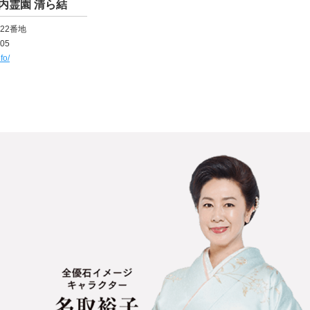
内霊園 清ら結
22番地
405
fo/