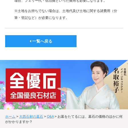
場合、フェリー代・宿泊費といった費用も必要になります。
※土地をお持ちでない場合は、土地代及び土地に関する諸費用（分
筆・登記など）が必要になります。
一覧へ戻る
ホーム
>
大西石材の墓石
>
Q&A
>
お墓をたてるには、墓石の価格のほかに何
がかかりますか？